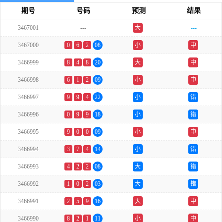
期号
号码
预测
结果
3467001
---
大
---
双
3467000
0
6
2
08
小
中
3466999
8
4
8
20
大
中
3466998
6
1
2
09
小
中
3466997
9
9
4
22
小
错
3466996
0
9
9
18
小
错
3466995
9
0
0
09
小
中
3466994
3
7
4
14
小
错
3466993
4
2
2
08
大
错
3466992
1
0
2
03
大
错
3466991
2
5
9
16
大
中
3466990
8
2
1
11
小
中