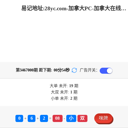
易记地址:28yc.com-加拿大PC-加拿大在线预测-加拿大PC走势-加拿大PC刮奖结果查询
第
3467000
期 距下期:
00
分
54
秒
广告开关：
大单
未开:
19
期
大双
未开:
1
期
小单
未开:
2
期
0
6
2
08
小
双
咪牌
+
+
=
-