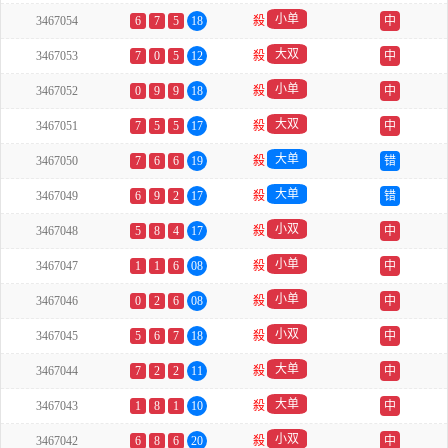
小单
3467054
6
7
5
18
殺
中
大双
3467053
7
0
5
12
殺
中
小单
3467052
0
9
9
18
殺
中
大双
3467051
7
5
5
17
殺
中
大单
3467050
7
6
6
19
殺
错
大单
3467049
6
9
2
17
殺
错
小双
3467048
5
8
4
17
殺
中
小单
3467047
1
1
6
08
殺
中
小单
3467046
0
2
6
08
殺
中
小双
3467045
5
6
7
18
殺
中
大单
3467044
7
2
2
11
殺
中
大单
3467043
1
8
1
10
殺
中
小双
3467042
6
8
6
20
殺
中