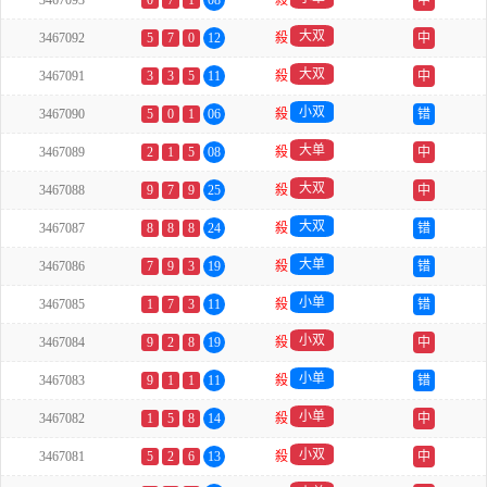
3467093
0
7
1
08
殺
中
大双
3467092
5
7
0
12
殺
中
大双
3467091
3
3
5
11
殺
中
小双
3467090
5
0
1
06
殺
错
大单
3467089
2
1
5
08
殺
中
大双
3467088
9
7
9
25
殺
中
大双
3467087
8
8
8
24
殺
错
大单
3467086
7
9
3
19
殺
错
小单
3467085
1
7
3
11
殺
错
小双
3467084
9
2
8
19
殺
中
小单
3467083
9
1
1
11
殺
错
小单
3467082
1
5
8
14
殺
中
小双
3467081
5
2
6
13
殺
中