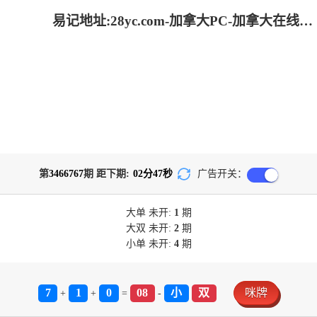
易记地址:28yc.com-加拿大PC-加拿大在线预测-加拿大PC走势-加拿大PC刮奖结果查询
第
3466767
期 距下期:
02
分
47
秒
广告开关：
大单
未开:
1
期
大双
未开:
2
期
小单
未开:
4
期
7
1
0
08
小
双
咪牌
+
+
=
-