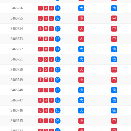
3466756
3
4
4
11
大
错
3466755
5
4
0
09
小
中
3466754
2
9
4
15
大
中
3466753
2
6
8
16
大
中
3466752
8
0
3
11
大
错
3466751
6
5
2
13
大
错
3466750
2
5
7
14
大
中
3466749
1
7
1
09
小
中
3466748
8
7
0
15
小
错
3466747
4
4
4
12
大
错
3466746
0
4
6
10
大
错
3466745
4
1
3
08
小
中