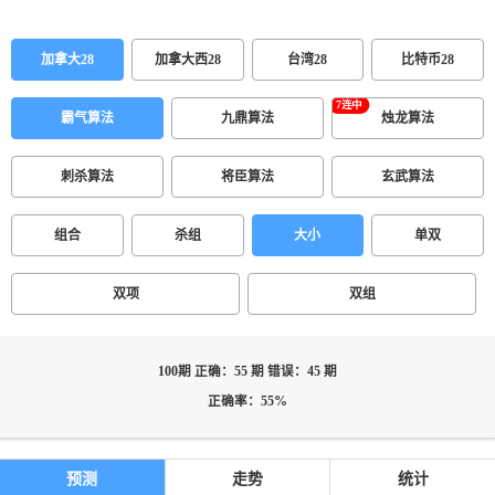
加拿大28
加拿大西28
台湾28
比特币28
霸气算法
九鼎算法
烛龙算法
刺杀算法
将臣算法
玄武算法
组合
杀组
大小
单双
双项
双组
100期 正确：55 期 错误：45 期
正确率：55%
预测
走势
统计