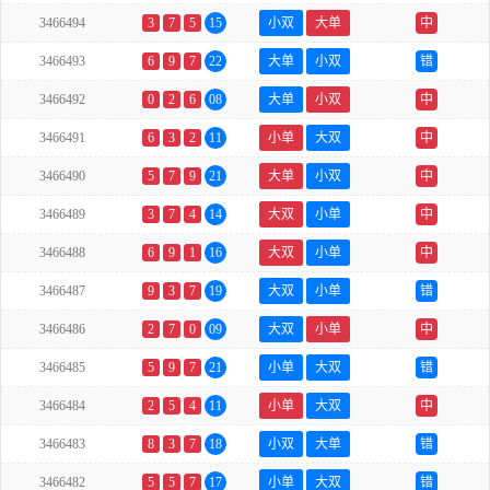
3466494
3
7
5
15
小双
大单
中
3466493
6
9
7
22
大单
小双
错
3466492
0
2
6
08
大单
小双
中
3466491
6
3
2
11
小单
大双
中
3466490
5
7
9
21
大单
小双
中
3466489
3
7
4
14
大双
小单
中
3466488
6
9
1
16
大双
小单
中
3466487
9
3
7
19
大双
小单
错
3466486
2
7
0
09
大双
小单
中
3466485
5
9
7
21
小单
大双
错
3466484
2
5
4
11
小单
大双
中
3466483
8
3
7
18
小双
大单
错
3466482
5
5
7
17
小单
大双
错