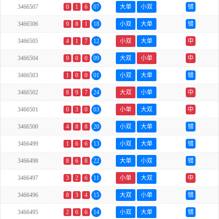
3466507
0
1
6
07
大单
小双
错
3466506
9
8
1
18
小双
大单
错
3466505
4
1
7
12
小双
大单
中
3466504
9
0
0
09
大双
小单
中
3466503
1
0
0
01
小双
大单
错
3466502
8
9
7
24
大双
小单
中
3466501
0
3
0
03
小单
大双
中
3466500
4
8
8
20
小双
大单
错
3466499
1
6
6
13
小双
大单
错
3466498
8
6
8
22
大单
小双
错
3466497
3
2
6
11
小单
大双
中
3466496
8
3
4
15
大双
小单
错
3466495
2
6
6
14
小双
大单
错