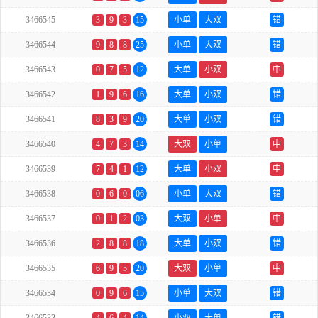
3466545
3
9
3
15
小单
大双
错
3466544
9
8
8
25
小单
大双
错
3466543
0
7
5
12
大单
小双
中
3466542
1
9
6
16
大单
小双
错
3466541
8
3
9
20
大单
小双
错
3466540
4
7
3
14
大双
小单
中
3466539
7
4
1
12
大单
小双
中
3466538
0
6
0
06
小单
大双
错
3466537
0
1
2
03
大双
小单
中
3466536
2
8
8
18
大单
小双
错
3466535
6
9
5
20
大双
小单
中
3466534
0
9
6
15
小单
大双
错