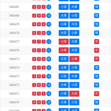
3466481
3
6
2
11
小双
大单
错
3466480
2
8
8
18
大单
小双
错
3466479
9
6
4
19
小单
大双
错
3466478
6
2
9
17
大双
小单
错
3466477
2
7
3
12
小双
大单
中
3466476
6
1
4
11
小单
大双
中
3466475
0
9
0
09
大双
小单
中
3466474
6
2
3
11
大单
小双
错
3466473
3
8
7
18
小双
大单
错
3466472
1
8
9
18
大单
小双
错
3466471
4
5
5
14
小单
大双
中
3466470
6
6
8
20
大单
小双
错