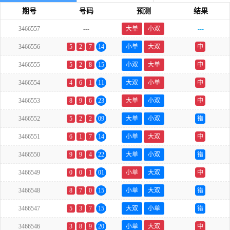
期号
号码
预测
结果
3466557
---
大单
小双
---
3466556
5
2
7
14
小单
大双
中
3466555
5
2
8
15
小双
大单
中
3466554
4
6
1
11
大双
小单
中
3466553
8
9
6
23
大单
小双
中
3466552
5
2
2
09
大单
小双
错
3466551
6
1
7
14
小单
大双
中
3466550
9
9
4
22
大单
小双
错
3466549
0
0
1
01
小单
大双
中
3466548
8
7
0
15
小单
大双
错
3466547
5
3
7
15
大双
小单
错
3466546
3
8
9
20
小单
大双
中