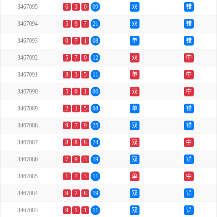
3467095
6
3
0
09
双
错
3467094
5
9
7
21
双
错
3467093
0
7
1
08
单
错
3467092
5
7
0
12
双
中
3467091
3
3
5
11
单
中
3467090
5
0
1
06
双
中
3467089
2
1
5
08
单
错
3467088
9
7
9
25
双
错
3467087
8
8
8
24
双
中
3467086
7
9
3
19
双
错
3467085
1
7
3
11
单
中
3467084
9
2
8
19
双
错
3467083
9
1
1
11
双
错