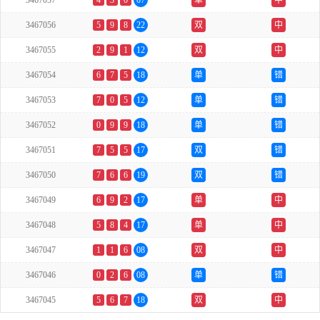
3467057
4
3
0
07
单
中
3467056
5
9
8
22
双
中
3467055
2
9
1
12
双
中
3467054
6
7
5
18
单
错
3467053
7
0
5
12
单
错
3467052
0
9
9
18
单
错
3467051
7
5
5
17
双
错
3467050
7
6
6
19
双
错
3467049
6
9
2
17
单
中
3467048
5
8
4
17
单
中
3467047
1
1
6
08
双
中
3467046
0
2
6
08
单
错
3467045
5
6
7
18
双
中