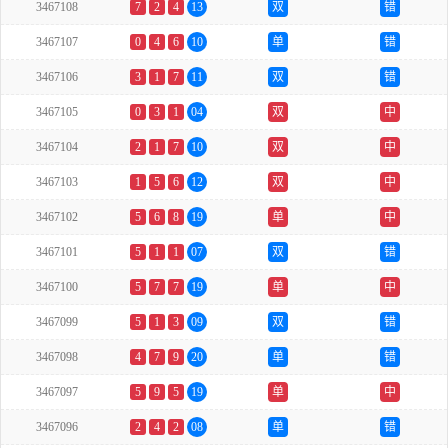
3467108
7
2
4
13
双
错
3467107
0
4
6
10
单
错
3467106
3
1
7
11
双
错
3467105
0
3
1
04
双
中
3467104
2
1
7
10
双
中
3467103
1
5
6
12
双
中
3467102
5
6
8
19
单
中
3467101
5
1
1
07
双
错
3467100
5
7
7
19
单
中
3467099
5
1
3
09
双
错
3467098
4
7
9
20
单
错
3467097
5
9
5
19
单
中
3467096
2
4
2
08
单
错