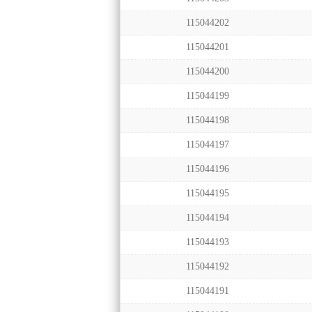
115044202
115044201
115044200
115044199
115044198
115044197
115044196
115044195
115044194
115044193
115044192
115044191