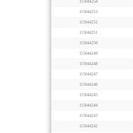
115044254
115044253
115044252
115044251
115044250
115044249
115044248
115044247
115044246
115044245
115044244
115044243
115044242