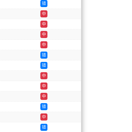
错
中
中
中
中
错
错
中
中
中
错
中
错