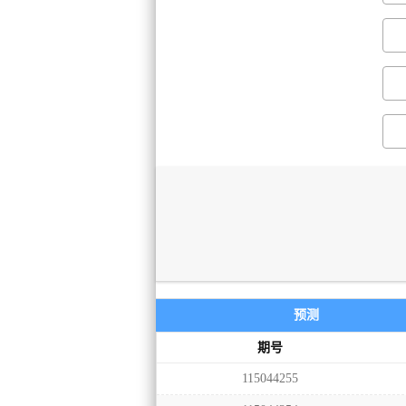
预测
期号
115044255