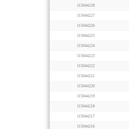
115044228
115044227
115044226
115044225
115044224
115044223
115044222
115044221
115044220
115044219
115044218
115044217
115044216