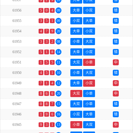
61957
9
2
9
20
大单
小双
错
61956
5
0
4
09
大单
小双
错
61955
3
5
1
09
小双
大单
错
61954
4
7
9
20
大单
小双
错
61953
3
3
2
08
小单
大双
错
61952
5
1
8
14
大单
小双
错
61951
1
5
5
11
大双
小单
中
61950
4
5
1
10
小单
大双
错
61949
7
1
4
12
大单
小双
中
61948
8
6
6
20
大双
小单
中
61947
0
8
7
15
大双
小单
错
61946
1
9
6
16
小双
大单
错
61945
9
3
1
13
小单
大双
中