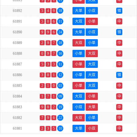
61893
5
5
1
11
小单
大双
中
61892
5
4
9
18
大单
小双
错
61891
5
0
6
11
大双
小单
中
61890
9
9
6
24
大单
小双
错
61889
2
9
7
18
大双
小单
中
61888
0
9
7
16
小单
大双
中
61887
5
3
3
11
小单
大双
中
61886
3
8
1
12
小单
大双
错
61885
2
1
0
03
小单
大双
中
61884
1
7
1
09
大双
小单
中
61883
9
8
2
19
小双
大单
中
61882
7
9
6
22
大双
小单
中
61881
2
3
5
10
大单
小双
中