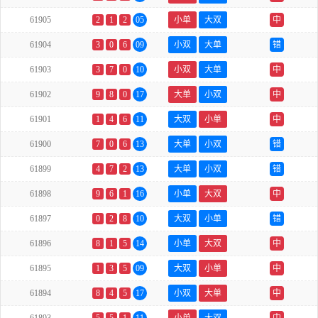
61905
2
1
2
05
小单
大双
中
61904
3
0
6
09
小双
大单
错
61903
3
7
0
10
小双
大单
中
61902
9
8
0
17
大单
小双
中
61901
1
4
6
11
大双
小单
中
61900
7
0
6
13
大单
小双
错
61899
4
7
2
13
大单
小双
错
61898
9
6
1
16
小单
大双
中
61897
0
2
8
10
大双
小单
错
61896
8
1
5
14
小单
大双
中
61895
1
3
5
09
大双
小单
中
61894
8
4
5
17
小双
大单
中