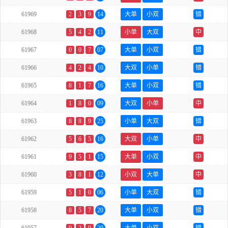
61969
2
3
9
14
大单
小双
错
61968
5
4
2
11
小单
大双
中
61967
0
0
7
07
大单
小双
错
61966
4
2
4
10
大双
小单
错
61965
8
1
7
16
大单
小双
错
61964
1
8
0
09
大双
小单
中
61963
8
8
9
25
小单
大双
错
61962
5
6
5
16
大双
小单
中
61961
9
5
1
15
大单
小双
中
61960
3
8
1
12
小双
大单
中
61959
5
1
0
06
小单
大双
错
61958
8
5
7
20
大单
小双
错