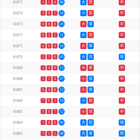
61875
1
1
4
06
大
双
中
61874
3
8
7
18
小
双
中
61873
6
8
6
20
大
单
中
61872
8
2
2
12
大
双
中
61871
6
6
4
16
大
单
中
61870
2
3
0
05
大
双
错
61869
2
4
9
15
大
单
中
61868
1
2
4
07
小
双
中
61867
0
4
8
12
小
单
中
61866
7
8
3
18
小
双
中
61865
5
0
7
12
小
双
中
61864
1
0
8
09
大
双
错
61863
5
1
2
08
大
单
错