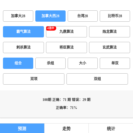
加拿大28
加拿大西28
台湾28
比特币28
霸气算法
九鼎算法
烛龙算法
刺杀算法
将臣算法
玄武算法
组合
杀组
大小
单双
双项
双组
100期 正确：71 期 错误：29 期
正确率：71%
预测
走势
统计