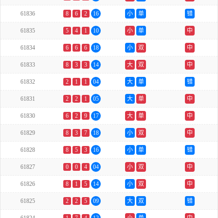
61836
8
6
2
16
小
单
错
61835
5
4
1
10
小
单
中
61834
6
6
6
18
小
双
中
61833
8
3
3
14
大
双
中
61832
2
1
1
04
大
单
错
61831
2
2
1
05
大
单
中
61830
6
2
9
17
大
单
中
61829
8
3
7
18
小
双
中
61828
8
5
3
16
小
单
错
61827
0
0
4
04
小
双
中
61826
8
1
5
14
小
双
中
61825
2
2
5
09
大
双
错