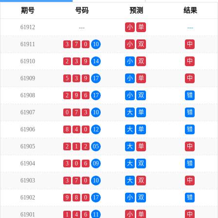
期号
号码
预测
结果
61912
---
小
单
---
61911
3
7
0
10
小
双
中
61910
2
3
9
14
小
双
中
61909
5
3
9
17
小
单
中
61908
2
9
6
17
小
双
错
61907
0
7
3
10
大
单
错
61906
8
4
0
12
大
单
错
61905
2
1
2
05
大
单
中
61904
3
0
6
09
大
双
错
61903
3
7
0
10
大
双
中
61902
9
8
0
17
小
双
错
61901
1
4
6
11
小
单
中