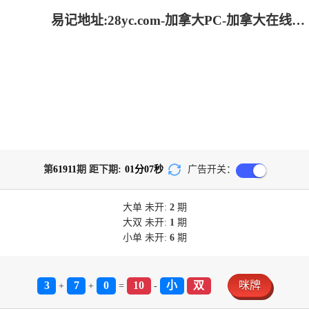
易记地址:28yc.com-加拿大PC-加拿大在线预测-加拿大PC走势-加拿大PC刮奖结果查询
第
61911
期 距下期:
01
分
07
秒
广告开关：
大单
未开:
2
期
大双
未开:
1
期
小单
未开:
6
期
3
7
0
10
小
双
咪牌
+
+
=
-