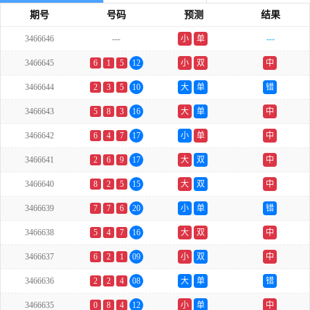
期号
号码
预测
结果
3466646
---
小
单
---
3466645
6
1
5
12
小
双
中
3466644
2
3
5
10
大
单
错
3466643
5
8
3
16
大
单
中
3466642
6
4
7
17
小
单
中
3466641
2
6
9
17
大
双
中
3466640
8
2
5
15
大
双
中
3466639
7
7
6
20
小
单
错
3466638
5
4
7
16
大
双
中
3466637
6
2
1
09
小
双
中
3466636
2
2
4
08
大
单
错
3466635
0
8
4
12
小
单
中