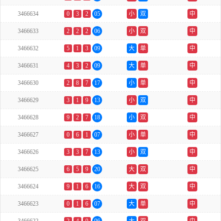
3466634
0
3
2
05
小
双
中
3466633
2
2
2
06
小
双
中
3466632
5
1
3
09
大
单
中
3466631
4
3
2
09
大
单
中
3466630
2
8
7
17
小
单
中
3466629
3
1
9
13
小
双
中
3466628
9
2
7
18
小
双
中
3466627
0
6
1
07
小
单
中
3466626
3
3
7
13
小
双
中
3466625
6
5
9
20
大
双
中
3466624
9
1
6
16
大
双
中
3466623
0
1
6
07
大
单
中