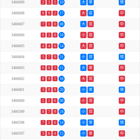
3466609
2
3
5
10
大
单
错
3466608
6
9
2
17
大
双
中
3466607
7
1
0
08
大
双
中
3466606
0
2
8
10
小
双
中
3466605
4
4
6
14
大
双
中
3466604
5
7
9
21
小
双
错
3466603
0
6
5
11
大
单
中
3466602
8
9
1
18
大
双
中
3466601
3
8
9
20
小
单
错
3466600
1
1
6
08
小
双
中
3466599
8
7
9
24
小
双
中
3466598
7
1
6
14
小
单
错
3466597
5
6
4
15
小
单
中