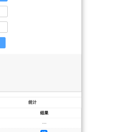
统计
结果
---