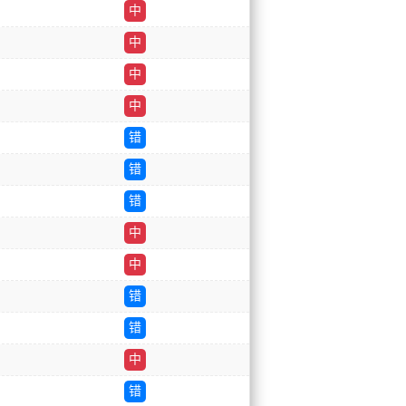
中
中
中
中
错
错
错
中
中
错
错
中
错