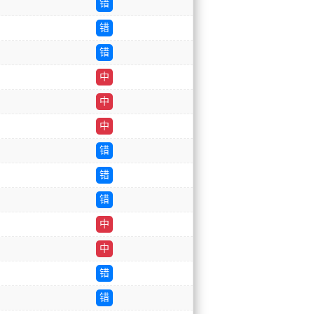
错
错
错
中
中
中
错
错
错
中
中
错
错