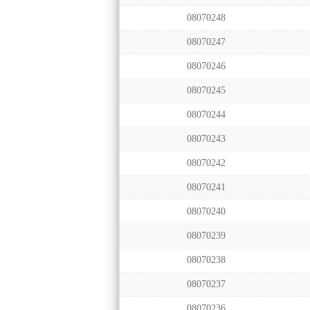
08070248
08070247
08070246
08070245
08070244
08070243
08070242
08070241
08070240
08070239
08070238
08070237
08070236