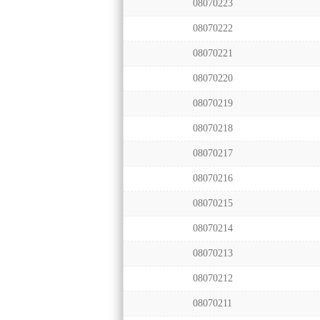
08070223
08070222
08070221
08070220
08070219
08070218
08070217
08070216
08070215
08070214
08070213
08070212
08070211