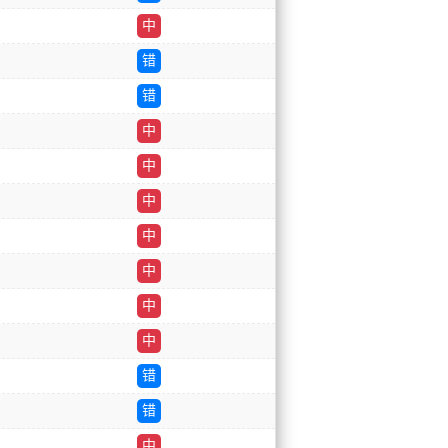
中
错
错
中
中
中
中
中
中
中
错
错
中