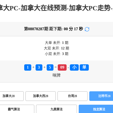
m-加拿大PC-加拿大在线预测-加拿大PC走
第
08070287
期 距下期:
00
分
17
秒
大单
未开:
1
期
大双
未开:
12
期
小双
未开:
3
期
1
+
3
+
5
=
09
-
小
单
咪牌
加拿大28
加拿大西28
台湾28
比特币28
霸气算法
九鼎算法
烛龙算法