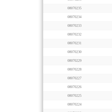
08070235
08070234
08070233
08070232
08070231
08070230
08070229
08070228
08070227
08070226
08070225
08070224