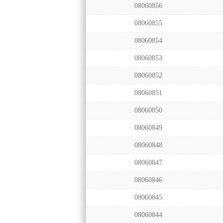
08060856
08060855
08060854
08060853
08060852
08060851
08060850
08060849
08060848
08060847
08060846
08060845
08060844