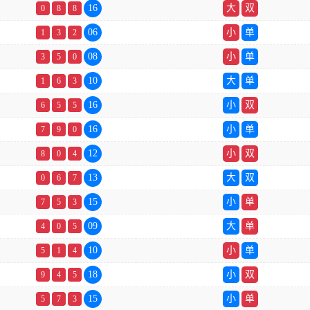
16
大
双
0
8
8
06
小
单
1
3
2
08
小
单
3
5
0
10
大
单
1
6
3
16
小
双
6
5
5
16
小
单
7
9
0
12
小
双
8
0
4
13
大
双
0
6
7
15
小
单
7
5
3
09
大
单
4
0
5
10
小
单
5
1
4
18
小
双
9
4
5
15
小
单
5
7
3