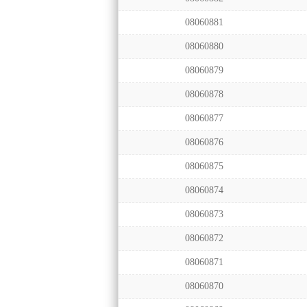
08060881
08060880
08060879
08060878
08060877
08060876
08060875
08060874
08060873
08060872
08060871
08060870