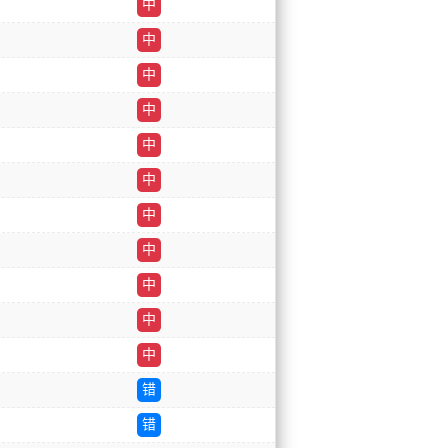
中
中
中
中
中
中
中
中
中
中
中
错
错