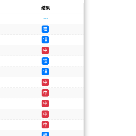
结果
---
错
错
中
错
错
中
中
中
中
中
错