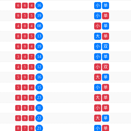
16
小
单
6
6
4
19
小
单
9
5
5
08
小
单
4
0
4
13
大
单
8
0
5
19
小
双
6
9
4
14
小
单
3
4
7
12
小
双
4
5
3
16
大
单
5
9
2
15
小
单
5
6
4
23
大
单
8
9
6
11
小
单
1
9
1
22
大
单
6
9
7
21
小
单
8
7
6