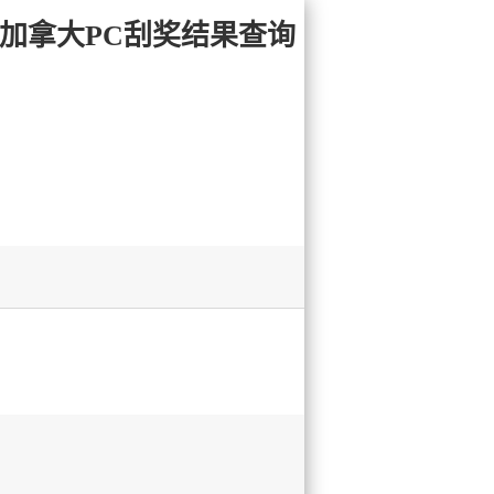
势-加拿大PC刮奖结果查询