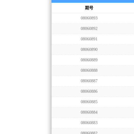
期号
08060893
08060892
08060891
08060890
08060889
08060888
08060887
08060886
08060885
08060884
08060883
08060882