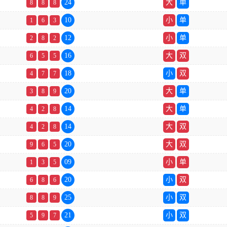
24
大
单
8
8
8
10
小
单
1
6
3
12
小
单
2
8
2
16
大
双
6
5
5
18
小
双
4
7
7
20
大
单
3
8
9
14
大
单
4
2
8
14
大
双
4
2
8
20
大
双
9
6
5
09
小
单
1
3
5
20
小
双
6
8
6
25
小
双
8
8
9
21
小
双
5
9
7