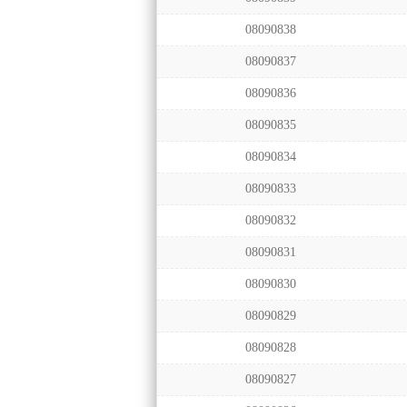
08090838
08090837
08090836
08090835
08090834
08090833
08090832
08090831
08090830
08090829
08090828
08090827