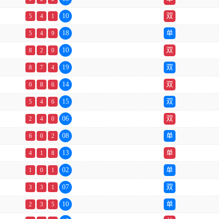
10
双
5
4
1
18
单
5
4
9
10
双
8
2
0
19
双
8
7
4
14
双
0
8
6
15
双
5
4
6
06
双
2
4
0
08
单
6
0
2
13
单
4
1
8
02
单
1
0
1
07
双
3
3
1
10
单
2
3
5