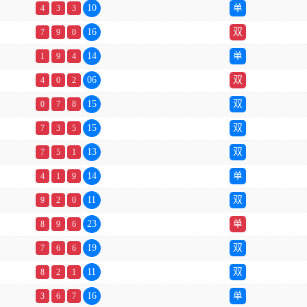
10
单
4
3
3
16
双
7
9
0
14
单
1
9
4
06
双
4
0
2
15
双
0
7
8
15
双
7
3
5
13
双
7
5
1
14
单
4
1
9
11
双
9
2
0
23
单
8
9
6
19
双
7
6
6
11
双
8
2
1
16
单
3
6
7