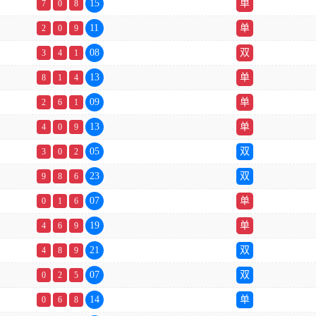
15
单
7
0
8
11
单
2
0
9
08
双
3
4
1
13
单
8
1
4
09
单
2
6
1
13
单
4
0
9
05
双
3
0
2
23
双
9
8
6
07
单
0
1
6
19
单
4
6
9
21
双
4
8
9
07
双
0
2
5
14
单
0
6
8