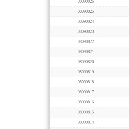
08090826
08090825
08090824
08090823
08090822
08090821
08090820
08090819
08090818
08090817
08090816
08090815
08090814