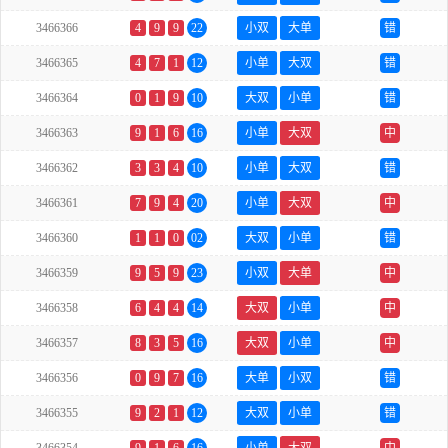
3466366
4
9
9
22
小双
大单
错
3466365
4
7
1
12
小单
大双
错
3466364
0
1
9
10
大双
小单
错
3466363
9
1
6
16
小单
大双
中
3466362
3
3
4
10
小单
大双
错
3466361
7
9
4
20
小单
大双
中
3466360
1
1
0
02
大双
小单
错
3466359
9
5
9
23
小双
大单
中
3466358
6
4
4
14
大双
小单
中
3466357
8
3
5
16
大双
小单
中
3466356
0
9
7
16
大单
小双
错
3466355
9
2
1
12
大双
小单
错