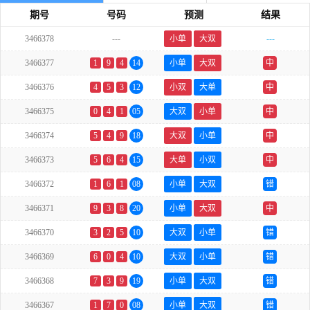
期号
号码
预测
结果
3466378
---
小单
大双
---
3466377
1
9
4
14
小单
大双
中
3466376
4
5
3
12
小双
大单
中
3466375
0
4
1
05
大双
小单
中
3466374
5
4
9
18
大双
小单
中
3466373
5
6
4
15
大单
小双
中
3466372
1
6
1
08
小单
大双
错
3466371
9
3
8
20
小单
大双
中
3466370
3
2
5
10
大双
小单
错
3466369
6
0
4
10
大双
小单
错
3466368
7
3
9
19
小单
大双
错
3466367
1
7
0
08
小单
大双
错