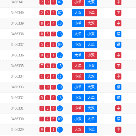
3466341
2
0
5
07
小单
大双
中
3466340
2
3
2
07
大双
小单
中
3466339
8
6
4
18
小单
大双
中
3466338
0
5
8
13
大单
小双
错
3466337
5
2
2
09
小双
大单
错
3466336
9
2
1
12
大单
小双
中
3466335
7
4
4
15
大单
小双
中
3466334
1
6
4
11
小单
大双
中
3466333
1
9
0
10
小单
大双
错
3466332
5
4
9
18
小双
大单
错
3466331
7
2
4
13
小单
大双
中
3466330
1
2
6
09
小双
大单
错
3466329
9
4
1
14
大双
小单
中