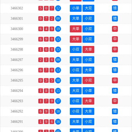
3466302
5
0
7
12
小单
大双
错
3466301
0
7
2
09
大单
小双
错
3466300
6
4
9
19
大单
小双
中
3466299
6
9
0
15
大单
小双
中
3466298
1
6
8
15
小双
大单
中
3466297
2
1
6
09
大单
小双
错
3466296
6
7
0
13
小双
大单
错
3466295
0
5
5
10
大单
小双
中
3466294
1
8
6
15
大双
小单
错
3466293
1
7
9
17
小双
大单
中
3466292
6
9
3
18
小双
大单
错
3466291
1
9
6
16
大单
小双
错