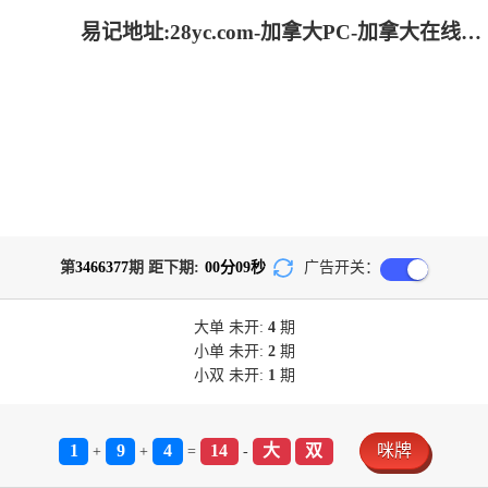
易记地址:28yc.com-加拿大PC-加拿大在线预测-加拿大PC走势-加拿大PC刮奖结果查询
第
3466377
期 距下期:
00
分
09
秒
广告开关：
大单
未开:
4
期
小单
未开:
2
期
小双
未开:
1
期
1
9
4
14
大
双
咪牌
+
+
=
-