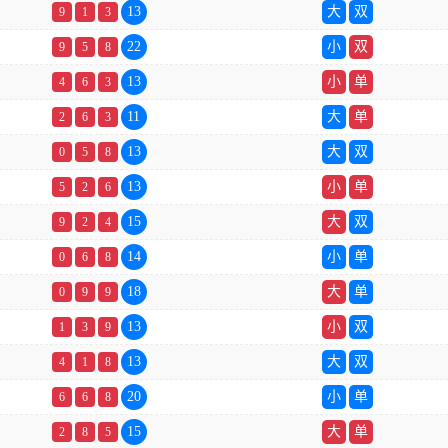
13
大
双
9
1
3
22
小
双
9
5
8
13
小
单
4
6
3
11
大
单
2
6
3
13
大
双
0
5
8
13
小
单
5
2
6
15
大
双
9
2
4
14
小
单
0
6
8
18
大
单
0
9
9
13
小
双
1
3
9
13
大
双
4
1
8
20
小
单
6
6
8
15
大
单
2
8
5