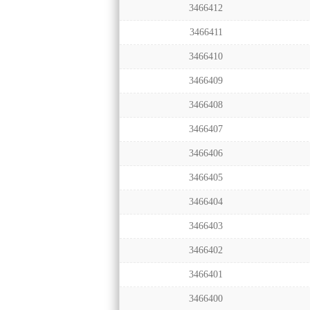
3466412
3466411
3466410
3466409
3466408
3466407
3466406
3466405
3466404
3466403
3466402
3466401
3466400