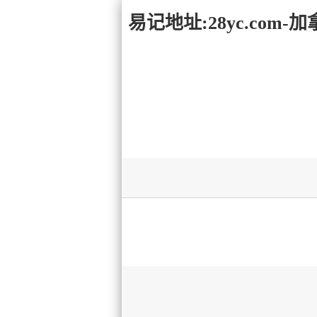
易记地址:28yc.co