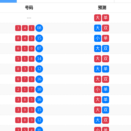
号码
预测
---
大
单
08
大
双
3
4
1
15
小
单
8
4
3
07
大
双
6
1
0
14
大
双
5
1
8
12
大
单
8
3
1
16
大
双
6
7
3
10
小
单
2
1
7
16
大
单
3
8
5
15
大
双
3
9
3
12
大
双
1
8
3
11
小
单
2
5
4