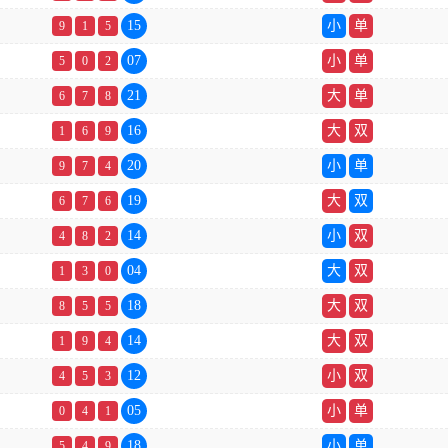
15
小
单
9
1
5
07
小
单
5
0
2
21
大
单
6
7
8
16
大
双
1
6
9
20
小
单
9
7
4
19
大
双
6
7
6
14
小
双
4
8
2
04
大
双
1
3
0
18
大
双
8
5
5
14
大
双
1
9
4
12
小
双
4
5
3
05
小
单
0
4
1
18
小
单
5
4
9