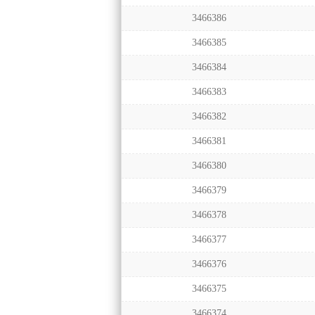
3466386
3466385
3466384
3466383
3466382
3466381
3466380
3466379
3466378
3466377
3466376
3466375
3466374