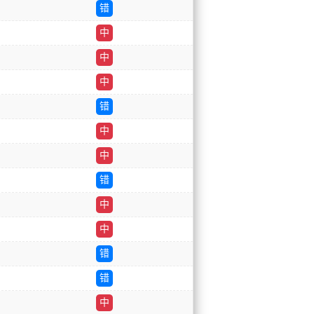
错
中
中
中
错
中
中
错
中
中
错
错
中