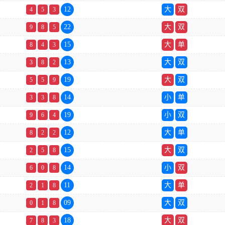
12
大
双
4
5
3
22
大
双
9
8
5
15
大
单
8
4
3
13
大
双
3
8
2
19
大
双
5
5
9
14
小
单
3
3
8
19
小
双
9
6
4
12
大
单
8
2
2
15
大
双
2
5
8
14
小
双
6
0
8
11
大
单
2
1
8
09
大
双
0
1
8
18
大
双
7
8
3