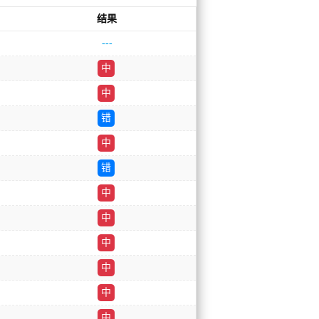
结果
---
中
中
错
中
错
中
中
中
中
中
中