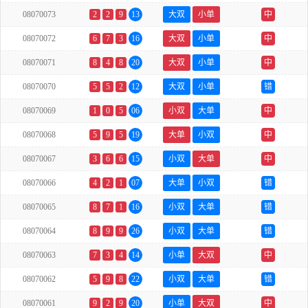
08070073
2
2
9
13
大双
小单
中
08070072
6
7
3
16
大双
小单
中
08070071
8
4
8
20
大双
小单
中
08070070
5
5
2
12
大双
小单
错
08070069
1
0
5
06
小双
大单
中
08070068
5
9
5
19
大单
小双
中
08070067
3
6
6
15
小双
大单
中
08070066
4
2
1
07
大单
小双
错
08070065
8
7
1
16
小双
大单
错
08070064
8
9
9
26
小双
大单
错
08070063
7
3
4
14
小单
大双
中
08070062
5
9
8
22
小双
大单
错
08070061
9
2
9
20
小单
大双
中