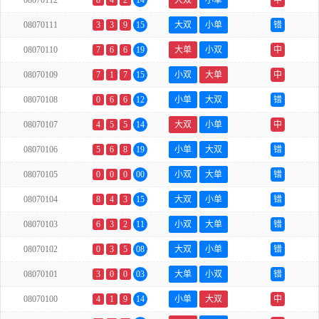
08070112
8
4
2
14
大双
小单
中
08070111
3
3
9
15
大双
小单
错
08070110
7
6
6
19
大单
小双
中
08070109
7
1
7
15
小双
大单
中
08070108
0
6
6
12
小单
大双
错
08070107
4
5
5
14
大双
小单
中
08070106
5
6
8
19
小单
大双
错
08070105
0
0
0
00
小双
大单
错
08070104
8
4
3
15
大双
小单
错
08070103
6
3
2
11
小双
大单
错
08070102
0
3
5
08
大双
小单
错
08070101
3
0
0
03
大单
小双
错
08070100
4
1
9
14
小单
大双
中