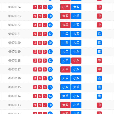
08070124
2
2
5
09
小单
大双
中
08070123
9
9
2
20
大双
小单
中
08070122
8
0
7
15
大单
小双
中
08070121
0
3
9
12
小单
大双
错
08070120
3
8
9
20
小双
大单
错
08070119
3
8
0
11
大单
小双
错
08070118
3
9
0
12
大单
小双
中
08070117
9
6
0
15
大单
小双
中
08070116
8
0
1
09
大单
小双
错
08070115
0
5
0
05
小双
大单
错
08070114
3
6
5
14
大单
小双
错
08070113
9
9
2
20
大双
小单
中