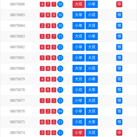
08070086
4
7
7
18
大双
小单
中
08070085
7
0
9
16
大单
小双
错
08070084
2
3
5
10
小单
大双
错
08070083
5
3
7
15
大双
小单
错
08070082
6
4
5
15
小单
大双
错
08070081
5
1
9
15
小单
大双
错
08070080
2
4
5
11
大单
小双
错
08070079
4
6
2
12
大双
小单
错
08070078
0
9
2
11
小双
大单
错
08070077
3
7
5
15
小单
大双
错
08070076
2
2
0
04
小单
大双
错
08070075
6
5
2
13
小双
大单
错
08070074
3
3
5
11
小单
大双
中